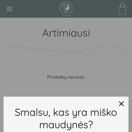
Artimiausi
Back
IĖMIMAI
miausi
Produktų nerasta.
atiniai
Smalsu, kas yra miško
maudynės?