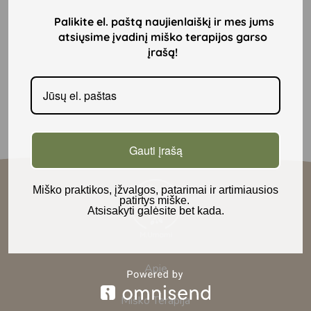
Palikite el. paštą
naujienlaiškį ir mes jums
atsiųsime įvadinį miško terapijos garso
įrašą!
Gauti įrašą
Miško praktikos, įžvalgos, patarimai ir artimiausios
patirtys miške.
Atsisakyti galėsite bet kada.
Apie
Miško Terapija